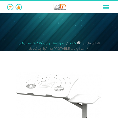
شما اینجایید:
خانه
میز، استند و پایه خنک کننده لپ تاپ
میز لپ تاپ PROTABLE مدل کول پد فن دار