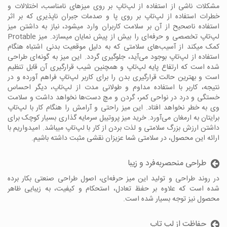
مشکلات ناشی از استفاده از لپ‌تاپ بر روی میزهای نامناسب، اختلالات و
خطرات استفاده از لپ‌تاپ بر روی پا و صدمات جبران ناپذیری که بر اثر
استفاده ناصحیح از آن بر سلامت کاربران وارد میشود، نیاز به داشتن میز
لپ‌تاپ تخصصی و حرفه‌ای را بیش از پیش نمایان میسازد. میز Protable
کمک میکند از آسیب‌های سلامتی که به دلیل موقعیت بدنی اشتباه هنگام
استفاده از لپ‌تاپ بوجود می‌آید، جلوگیری گردد. این میز به گونه‌ای طراحی
شده است که ارتفاع پایه لپ‌تاپ و همچنین شیب قرارگیری آن قابل تنظیم
است و بهترین حالت قرارگیری بدن را برای کاربر لپ‌تاپ فراهم آورده و در
نتیجه، کاربر با استفاده مداوم و طولانی مدت از لپ‌تاپ، دیگر احساس
خستگی و درد در نواحی کمر، گردن و مچ دست‌ها نخواهد داشت و سلامت
وی به خطر نخواهد افتاد. این میز راحتی و آرامش را هنگام کار با لپ‌تاپ
برایتان به ارمغان می‌آورد. خرید میز پروتیبل سرمایه گذاری بسیار کوچک برای
داشتن ارزش بزرگ سلامتی و لذت بردن از کار با لپ‌تاپ میباشد. امیدواریم با
ارائه این محصول، در سلامتی شما عزیزان نقشی مثبت داشته باشیم.
طراحی منحصربه‌فرد و زیبا
در روند طراحی و تولید این میز حرفه‌ای، اصول طراحی صنعتی بکار برده
شده است که علاوه بر حفظ تعادل، استحکام و کیفیت، به زیبایی ظاهر
محصول نیز توجه بسیار شده است.
حفاظت از لپ تاپ