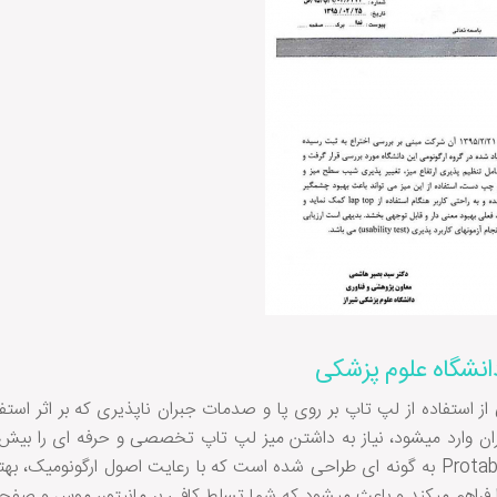
دانشگاه علوم پزشکی
استفاده از لپ تاپ بر روی پا و صدمات جبران ناپذیری که بر اثر استفا
ان وارد میشود، نیاز به داشتن میز لپ تاپ تخصصی و حرفه ای را بیش 
میز حرفه ای لپ تاپ Protable به گونه ای طراحی شده است که با رعایت اصول ارگونوم
را فراهم میکند و باعث میشود که شما تسلط کافی بر مانیتور، موس و صفحه